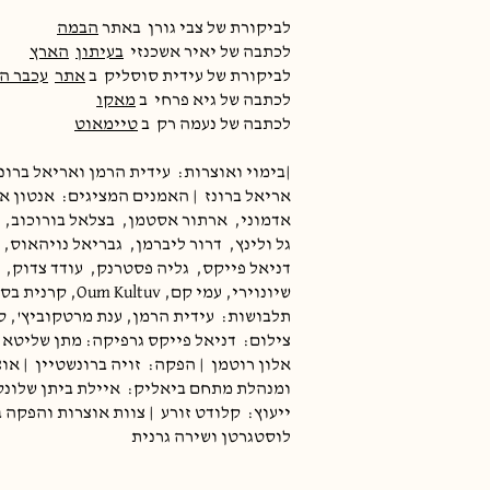
לביקורת של צבי גורן
באתר
הבמה
לכתבה של יאיר אשכנזי
בעיתון
הארץ
לביקורת של עידית סוסליק
ב
אתר
עכבר ה
לכתבה של גיא פרחי
ב
מאקו
לכתבה של נעמה רק
ב
טיימאוט
|בימוי ואוצרות:
עידית הרמן ואריאל ברונז
אריאל ברונז
| האמנים המציגים:
אנטון א
אדמוני,
ארתור אסטמן,
בצלאל בורוכוב,
גל ולינץ,
דרור ליברמן,
גבריאל נויהאוס,
דניאל פייקס,
גליה פסטרנק,
עודד צדוק,
שיונוירי, עמי קם, um Kultuv
תלבושות:
עידית הרמן, ענת מרטקוביץ', 
צילום:
דניאל פייקס גרפיקה: מתן שליטא
אלון רוטמן
| הפקה:
זויה ברונשטיין
| או
ומנהלת מתחם ביאליק:
איילת ביתן שלונ
ייעוץ:
קלודט זורע
| צוות אוצרות והפקה ב
לוסטגרטן ושירה גרנית