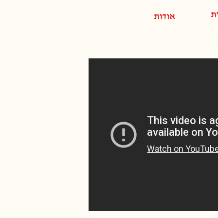
ת
אודות