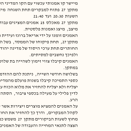
מיישר קו אמנותי עכשוי עם הקו המדיני הע
מתקן
27
פתוח למבקרים תחת השגחה
מיד
השעות
20:30
ועד
21:40
מתקן
27
מאכלס
15
אמנים המציגים עבוד
מיצב,
מיצג ואמנות פלסטית.
האמנים זומנו על ידי אריאל ברונז ועידית 
מתקן 27,
תחת פיקוחו של הממסד,
בשל ה
החותרים תחת ערכי היסוד של מדינה יהוד
ולפיכך נחשבים למסיתים.
האמנים קיבלו צווי זימון לשהייה בת שלו
במתקן.
בשלושה חודשי השייה,
ניתנת להם ההזדמנ
כספי התמיכה קיבלו בשנות פועלם מהמדינ
יצליח ולא יצליח להחזיר את מלוא הכוח ע
לדין פלילי על מעילה בכספי ציבור,
הסתה ו
הרע.
על האמנים להמציא מוצרים ויצירות אשר י
לקהל המבקרים,
ודרך כך להחזיר את החוב
מחוץ לשעות הביקורים מתקן
27
משמש כמ
הצצה לתנאי המחייה והעבודה של האמנים