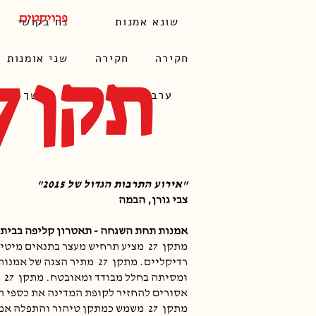
פרויקטים
שונא אמנות
נח בקושי
תקן 27
חקירה
​חקירה
שני אומנות
ערב בחושך
חושך
"אירוע התרבות הגדול של 2015"
צבי גורן, הבמה
אמנות תחת השגחה - תאטרון קליפה בבית 
מתקן
27
מציע תרחיש מעצר בתנאים מיטי
רדיקליים. מתקן
27
מתיר הצגה של אמנו
ומסיתה בחלל מבודד ומאובטח. מתקן
27
אסורים להחזיר לקופת המדינה את כספי ה
מתקן
27
משמש כמתקן טיהור והתפלה אמ