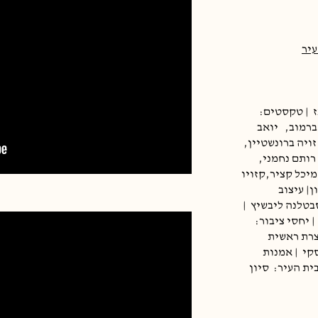
עיר
| טקסטים:
ברמוב,
יואב
זויה ברונשטיין,
רותם נחמני,
מיכל קציר,קזויו
O, קרנית בסון| עיצוב
סבטלנה ליבשיץ
|
| יחסי ציבור:
צרת ראשית
סקי
| אמנות
ית העיר:
סיון