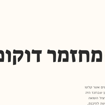
מחזמר דוקומ
ים אשר קלטו
 בזמן שברונז היה
צול השואה
שה להיכנס,