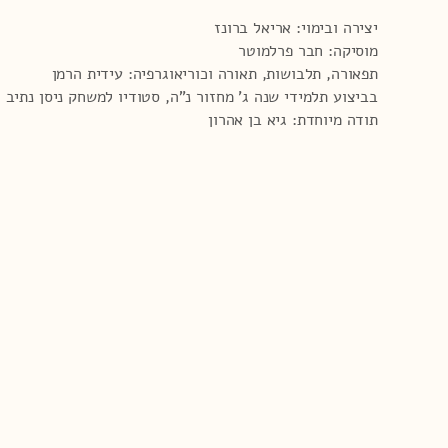
יצירה ובימוי: אריאל ברונז
מוסיקה: חבר פרלמוטר
תפאורה, תלבושות, תאורה וכוריאוגרפיה: עידית הרמן
בביצוע תלמידי שנה ג' מחזור נ"ה, סטודיו למשחק ניסן נתיב
תודה מיוחדת: גיא בן אהרון