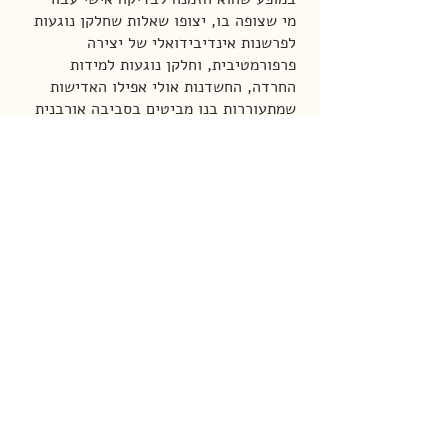
מי שצופה בו, יצופו שאלות שחלקן נוגעות
לפרשנות אינדיבידואלי של יצירה
פרפורמטיבית, וחלקן נוגעות למידות
החרדה, החשדנות אולי אפילו האדישות
שמתעוררות בנו מביטים בסביבה אורבנית
טעונה.
קונספט: עדית הרמן | יצירה ופיתוח:
אריאל ברונז, ארתור אסטמן, גל וולינץ,
עידית הרמן | בימוי: אריאל ברונז, עידית
הרמן | עיצוב תנועה: ארתור אסטמן |
תלבושות ואביזרים: עידית הרמן | הפקה:
מרן אלדרס בראז | הפקה פועל: מרוואן
מקבל, תום שוורץ
מופיעים: ארתור אסטמן, אריאל ברונז,
אנדרסון בראז, רפאל האוגס, גל וולינץ,
אנה זקרבסקי, אלכסנדרה טולפנוב, לילה
טולפנוב, שאדי פרנסיס מג'לטון, צבי
פטרקובסקי, דניאל פייקס, קזויו שיונוירי