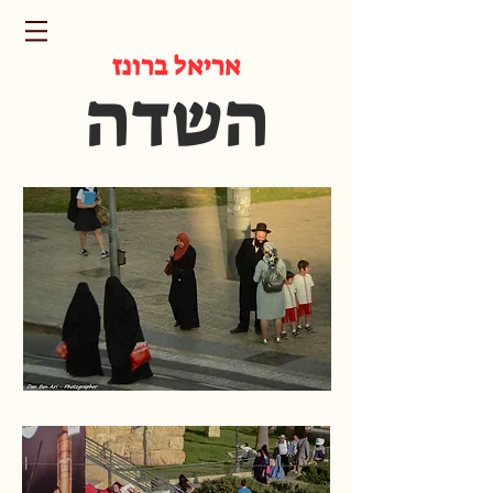
אריאל ברונז
השדה