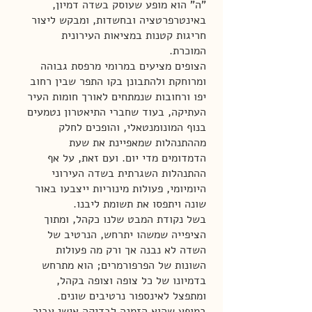
"ה" הוא מופע שעוסק בשדה דמיון,
באינטרפרטציה ובחשדות, ומבקש ליצור
חריגות קטנות במציאות העירונית
המוכרת.
הצופים מציעים במרומי מרפסת גבוהה
ומרוחקת ולהתבונן בקו התפר שבין רחוב
יפו ורחובות שנמתחים לאורך חומות העיר
העתיקה, בעוד שחברי התיאטרון נטמעים
בנוף המונומנטאלי, והופכים לחלק
מההתנהלות שמאפיינת את שעת
הדמדומים מדי יום. ועם זאת, על אף
ההתנהלות השגרתית בשדה העירוני
היומיומי, פעולות מינוריות ייצבעו באור
שונה ויתפסו את תשומת ליבנו.
בשל נקודת המבט שלנו כקהל, ומתוך
הציפייה שמשהו יתרחש, הנרטיב של
השדה לא נבנה אך ורק מה פעולות
השונות של הפרפורמרים; הוא מתרחש
בדמיונו של כל צופה וצופה בקהל,
ומתפצל לאינספור נרטיבים שונים.
במופע שהוא הזמנה לבדיקה אישי עבור