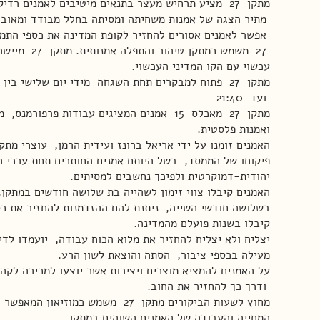
אפשר לאמנים אסורים להחזיר לקופת המדינה את כספי התמי
27 משמש כמתקן טיהור והת
עכשוי עם הקו המדיני העכשוי.
ועד 21:40
מתקן 27 מאכלס 15 אמנים המציגים עבודות פרפורמנ
ואמנות פלסטית.
פיקוחו של הממסד, בשל היותם אמנים החותרים תחת ערכי ה
יהודית-דמוקרטית ולפיכך נחשבים למסיתים.
האמנים קיבלו צווי זימון לשהייה בת שלושה חודשים במתקן.
בשלושה חודשי השייה, ניתנת להם ההזדמנות להחזיר את כס
קיבלו בשנות פועלם מהמדינה.
יצליח ולא יצליח להחזיר את מלוא הכוח עבודה, יועמדו לדין
מעילה בכספי ציבור, הסתה והוצאת לשון הרע.
על האמנים להמציא מוצרים ויצירות אשר יוצעו למכירה לקה
ודרך כך להחזיר את החוב.
מחוץ לשעות הביקורים מתקן 27 משמש כמוזיאון
המחייה והעבודה של האמנים השוהים במתקן.