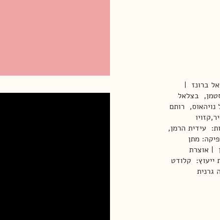
אל ברונז |
סטמן, בצלאל
 נויהאוס, רותם
,קזויו
יצוב תלבושות: עידית הרמן,
יקה: מתן
 | אוצרת
 ייעוץ: קלודט
 גרנית