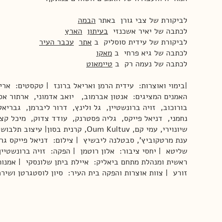
לביקורת של צבי גורן באתר
הבמה
לכתבה של יאיר אשכנזי
בעיתון
הארץ
לביקורת של עידית סוסליק ב
אתר
עכבר העיר
לכתבה של גיא פרחי ב
מאקו
לכתבה של נעמה רק ב
טיימאוט
|בימוי ואוצרות: עידית הרמן ואריאל ברונז | טקסטים: ארי
האמנים המציגים: אנטון אברמוב, יואב אדמוני, ארתור א
בורוכוב, זויה ברונשטיין, גל ולינץ, דרור ליברמן, גבריאל
נחמני, דניאל פייקס, גליה פסטרנק, עודד צדוק, מיכל קציר
שיונוירי, עמי קם, Oum Kultuv, קרנית בסון| ע
ענת מרטקוביץ', סבטלנה ליבשיץ | צילום: דניאל פייקס גרפ
שליטא | יחסי ציבור: אלון רוטמן | הפקה: זויה ברונשטיין
ראשית ומנהלת מתחם ביאליק: איילת ביתן שלונסקי | אמנות
זורע | צוות אוצרות והפקה בית העיר: סיון לוסטגרטן ושירה